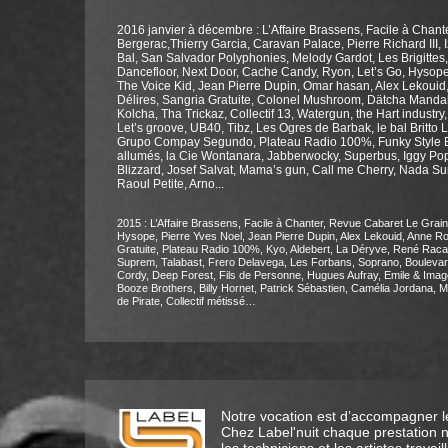
2016 janvier à décembre : L’Affaire Brassens, Facile à Chan
Bergerac,Thierry Garcia, Caravan Palace, Pierre Richard III,
Bal, San Salvador Polyphonies, Melody Gardot, Les Brigittes,
Dancefloor, Next Door, Cache Candy, Ryon, Let’s Go, Hysope,
The Voice Kid, Jean Pierre Dupin, Omar hasan, Alex Lekoui
Délires, Sangria Gratuite, Colonel Mushroom, Dätcha Mandal
Kolcha, Tha Trickaz, Collectif 13, Watergun, the Hart industr
Let’s groove, UB40, Tibz, Les Ogres de Barbak, le bal Britto 
Grupo Compay Segundo, Plateau Radio 100%, Funky Style Brass,
allumés, la Cie Wontanara, Jabberwocky, Superbus, Iggy Pop, 
Blizzard, Josef Salvat, Mama’s gun, Call me Cherry, Nada Surf
Raoul Petite, Arno...
2015 : L’Affaire Brassens, Facile à Chanter, Revue Cabaret Le Grai
Hysope, Pierre Yves Noel, Jean Pierre Dupin, Alex Lekouid, Anne R
Gratuite, Plateau Radio 100%, Kyo, Aldebert, La Déryve, René Racai
Suprem, Talabast, Frero Delavega, Les Forbans, Soprano, Boulevard
Cordy, Deep Forest, Fils de Personne, Hugues Aufray, Emile & Image
Booze Brothers, Billy Hornet, Patrick Sébastien, Camélia Jordana, 
de Pirate, Collectif métissé…
Notre vocation est d’accompagner les 
Chez Label'nuit chaque prestation n