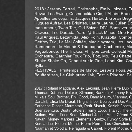
2018 : Jeremy Ferrari, Christophe, Emily Loizeau, 
Revue Les Swing, Cosmopolitan Cie, L’Affaire Bras
Appelles tes copains, Jacques Hurtaud, Goran Bregov
Hugues Aufray, Les Brigittes, Laura Laune, Julien D
mon amour, Twan Tee, Old Shiver, DPJ, Sanseverino,
Okwess, Trio Dadada, Yarol @ Black Minou, One Foo
Paul Anquez, Lezamidal, Alex Folh, Krazolta, Comb
Geffroy Trio, La Mal Coiffée, Magic system, Les Lac
Ramoneurs de Menhir & Trio bagad, Cachemire, Mass
Vaguabonde, The Trickaz, Philippe Lavil, Collectif 
Orchestra, Gauthier Toux Trio, Tibz, Mo, Feu Chatte
Shake Shake Go, Debout sur le Zinc, Lenni Kim, Coeu
Sylla…
FESTIVALS : Printemps de Minou, Les Arts Fous, App
Bouffardises, Le Club prend l’air, Fest’in Riberac, P
2017 : Roland Magdane, Alex Lekouid, Jean Pierre Dupin
Thomas Dutronc, Deluxe, Slimane, Barzotti, Anthony Kav
Milka’s Soul Brother, Phil Good, Dany Mauro, Vianney, C
Danakil, Elisa Do Brasil, Hilight Tribe, Boulevard Des A
Catherine Ringer, Matmatah, Petit Biscuit, Keziah Jones
Buenaventura, Dustin Stolers, Tomy Lobo, Titanic, The P
Sailors, Elmet Food Beat, Michael Jones, Amir, Gérard
Nayah, Money Markers Elements, Gadzy, Funky Style Bras
Korcia duo, Florent Mothe, Pierre Perret, Les Chevalier
Naaman et Volodia, Peiraguda & Cabrel, Florent Mothe,